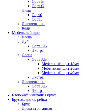
Сорт В
Сорт С
Липа
Сорт0
Сорт1
Лиственница
Кедр
Мебельный щит
Ясень
Дуб
Сорт АВ
Экстра
Сосна
Сорт АВ
Мебельный щит 18мм
Мебельный щит 28мм
Мебельный щит 40мм
Экстра
Лиственница
Сорт АВ
Экстра
Блок-хаус имитация бруса
Брусок, доска, рейка
Брус
Доска строганная