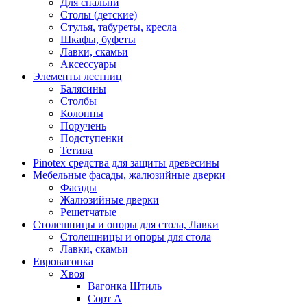
Для спальни
Столы (детские)
Стулья, табуреты, кресла
Шкафы, буфеты
Лавки, скамьи
Аксессуары
Элементы лестниц
Балясины
Столбы
Колонны
Поручень
Подступенки
Тетива
Pinotex средства для защиты древесины
Мебельные фасады, жалюзийные дверки
Фасады
Жалюзийные дверки
Решетчатые
Столешницы и опоры для стола, Лавки
Столешницы и опоры для стола
Лавки, скамьи
Евровагонка
Хвоя
Вагонка Штиль
Сорт А