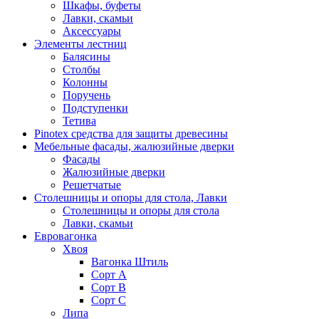
Шкафы, буфеты
Лавки, скамьи
Аксессуары
Элементы лестниц
Балясины
Столбы
Колонны
Поручень
Подступенки
Тетива
Pinotex средства для защиты древесины
Мебельные фасады, жалюзийные дверки
Фасады
Жалюзийные дверки
Решетчатые
Столешницы и опоры для стола, Лавки
Столешницы и опоры для стола
Лавки, скамьи
Евровагонка
Хвоя
Вагонка Штиль
Сорт А
Сорт В
Сорт С
Липа