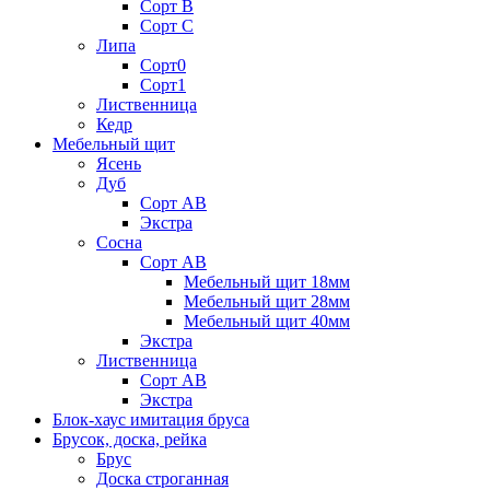
Сорт В
Сорт С
Липа
Сорт0
Сорт1
Лиственница
Кедр
Мебельный щит
Ясень
Дуб
Сорт АВ
Экстра
Сосна
Сорт АВ
Мебельный щит 18мм
Мебельный щит 28мм
Мебельный щит 40мм
Экстра
Лиственница
Сорт АВ
Экстра
Блок-хаус имитация бруса
Брусок, доска, рейка
Брус
Доска строганная