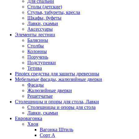
Для спальни
Столы (детские)
Стулья, табуреты, кресла
Шкафы, буфеты
Лавки, скамьи
Аксессуары
Элементы лестниц
Балясины
Столбы
Колонны
Поручень
Подступенки
Тетива
Pinotex средства для защиты древесины
Мебельные фасады, жалюзийные дверки
Фасады
Жалюзийные дверки
Решетчатые
Столешницы и опоры для стола, Лавки
Столешницы и опоры для стола
Лавки, скамьи
Евровагонка
Хвоя
Вагонка Штиль
Сорт А