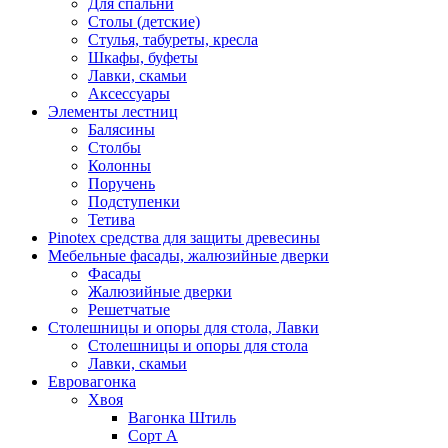
Для спальни
Столы (детские)
Стулья, табуреты, кресла
Шкафы, буфеты
Лавки, скамьи
Аксессуары
Элементы лестниц
Балясины
Столбы
Колонны
Поручень
Подступенки
Тетива
Pinotex средства для защиты древесины
Мебельные фасады, жалюзийные дверки
Фасады
Жалюзийные дверки
Решетчатые
Столешницы и опоры для стола, Лавки
Столешницы и опоры для стола
Лавки, скамьи
Евровагонка
Хвоя
Вагонка Штиль
Сорт А