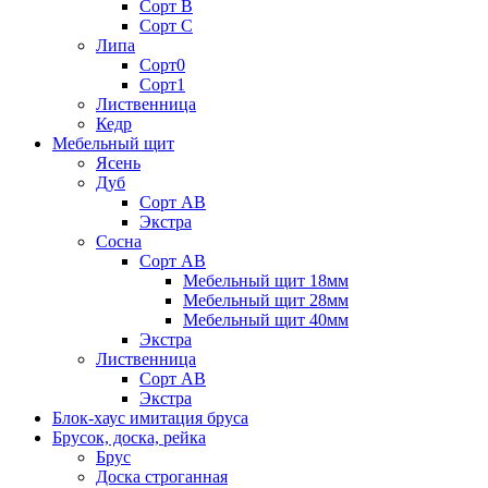
Сорт В
Сорт С
Липа
Сорт0
Сорт1
Лиственница
Кедр
Мебельный щит
Ясень
Дуб
Сорт АВ
Экстра
Сосна
Сорт АВ
Мебельный щит 18мм
Мебельный щит 28мм
Мебельный щит 40мм
Экстра
Лиственница
Сорт АВ
Экстра
Блок-хаус имитация бруса
Брусок, доска, рейка
Брус
Доска строганная