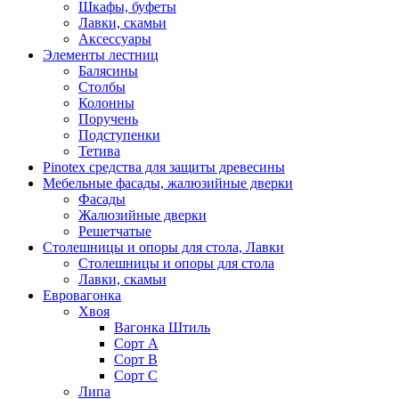
Шкафы, буфеты
Лавки, скамьи
Аксессуары
Элементы лестниц
Балясины
Столбы
Колонны
Поручень
Подступенки
Тетива
Pinotex средства для защиты древесины
Мебельные фасады, жалюзийные дверки
Фасады
Жалюзийные дверки
Решетчатые
Столешницы и опоры для стола, Лавки
Столешницы и опоры для стола
Лавки, скамьи
Евровагонка
Хвоя
Вагонка Штиль
Сорт А
Сорт В
Сорт С
Липа