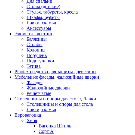
Для спальни
Столы (детские)
Стулья, табуреты, кресла
Шкафы, буфеты
Лавки, скамьи
Аксессуары
Элементы лестниц
Балясины
Столбы
Колонны
Поручень
Подступенки
Тетива
Pinotex средства для защиты древесины
Мебельные фасады, жалюзийные дверки
Фасады
Жалюзийные дверки
Решетчатые
Столешницы и опоры для стола, Лавки
Столешницы и опоры для стола
Лавки, скамьи
Евровагонка
Хвоя
Вагонка Штиль
Сорт А