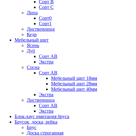
Сорт В
Сорт С
Липа
Сорт0
Сорт1
Лиственница
Кедр
Мебельный щит
Ясень
Дуб
Сорт АВ
Экстра
Сосна
Сорт АВ
Мебельный щит 18мм
Мебельный щит 28мм
Мебельный щит 40мм
Экстра
Лиственница
Сорт АВ
Экстра
Блок-хаус имитация бруса
Брусок, доска, рейка
Брус
Доска строганная