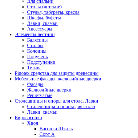
Для спальни
Столы (детские)
Стулья, табуреты, кресла
Шкафы, буфеты
Лавки, скамьи
Аксессуары
Элементы лестниц
Балясины
Столбы
Колонны
Поручень
Подступенки
Тетива
Pinotex средства для защиты древесины
Мебельные фасады, жалюзийные дверки
Фасады
Жалюзийные дверки
Решетчатые
Столешницы и опоры для стола, Лавки
Столешницы и опоры для стола
Лавки, скамьи
Евровагонка
Хвоя
Вагонка Штиль
Сорт А