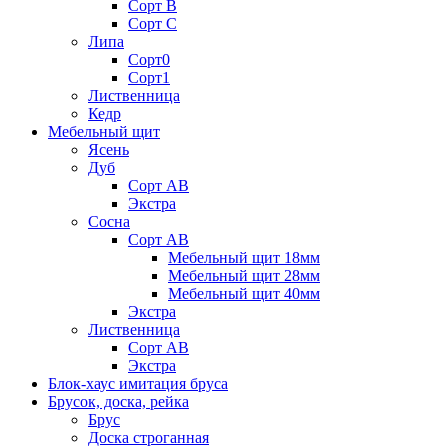
Сорт В
Сорт С
Липа
Сорт0
Сорт1
Лиственница
Кедр
Мебельный щит
Ясень
Дуб
Сорт АВ
Экстра
Сосна
Сорт АВ
Мебельный щит 18мм
Мебельный щит 28мм
Мебельный щит 40мм
Экстра
Лиственница
Сорт АВ
Экстра
Блок-хаус имитация бруса
Брусок, доска, рейка
Брус
Доска строганная