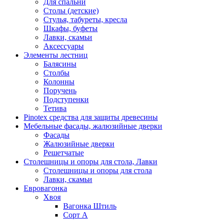
Для спальни
Столы (детские)
Стулья, табуреты, кресла
Шкафы, буфеты
Лавки, скамьи
Аксессуары
Элементы лестниц
Балясины
Столбы
Колонны
Поручень
Подступенки
Тетива
Pinotex средства для защиты древесины
Мебельные фасады, жалюзийные дверки
Фасады
Жалюзийные дверки
Решетчатые
Столешницы и опоры для стола, Лавки
Столешницы и опоры для стола
Лавки, скамьи
Евровагонка
Хвоя
Вагонка Штиль
Сорт А