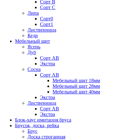
Сорт В
Сорт С
Липа
Сорт0
Сорт1
Лиственница
Кедр
Мебельный щит
Ясень
Дуб
Сорт АВ
Экстра
Сосна
Сорт АВ
Мебельный щит 18мм
Мебельный щит 28мм
Мебельный щит 40мм
Экстра
Лиственница
Сорт АВ
Экстра
Блок-хаус имитация бруса
Брусок, доска, рейка
Брус
Доска строганная