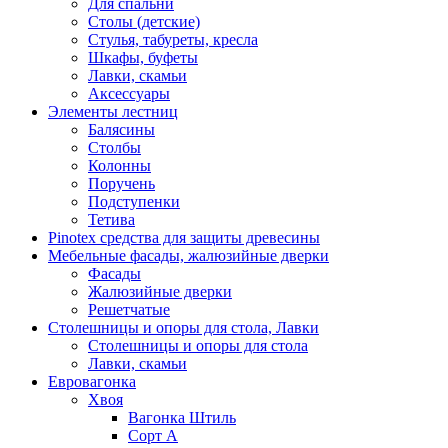
Для спальни
Столы (детские)
Стулья, табуреты, кресла
Шкафы, буфеты
Лавки, скамьи
Аксессуары
Элементы лестниц
Балясины
Столбы
Колонны
Поручень
Подступенки
Тетива
Pinotex средства для защиты древесины
Мебельные фасады, жалюзийные дверки
Фасады
Жалюзийные дверки
Решетчатые
Столешницы и опоры для стола, Лавки
Столешницы и опоры для стола
Лавки, скамьи
Евровагонка
Хвоя
Вагонка Штиль
Сорт А