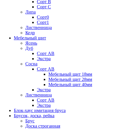
Сорт В
Сорт С
Липа
Сорт0
Сорт1
Лиственница
Кедр
Мебельный щит
Ясень
Дуб
Сорт АВ
Экстра
Сосна
Сорт АВ
Мебельный щит 18мм
Мебельный щит 28мм
Мебельный щит 40мм
Экстра
Лиственница
Сорт АВ
Экстра
Блок-хаус имитация бруса
Брусок, доска, рейка
Брус
Доска строганная