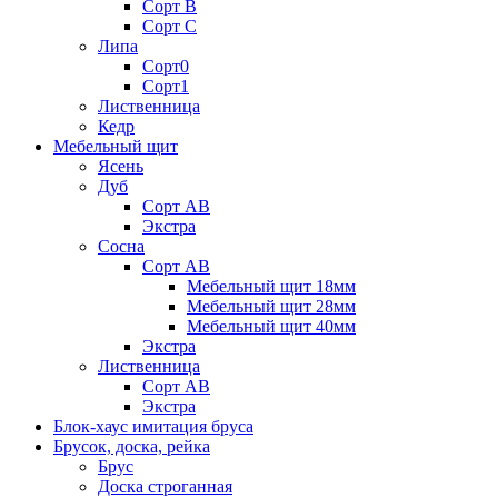
Сорт В
Сорт С
Липа
Сорт0
Сорт1
Лиственница
Кедр
Мебельный щит
Ясень
Дуб
Сорт АВ
Экстра
Сосна
Сорт АВ
Мебельный щит 18мм
Мебельный щит 28мм
Мебельный щит 40мм
Экстра
Лиственница
Сорт АВ
Экстра
Блок-хаус имитация бруса
Брусок, доска, рейка
Брус
Доска строганная