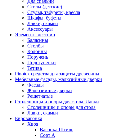
Для спальни
Столы (детские)
Стулья, табуреты, кресла
Шкафы, буфеты
Лавки, скамьи
Аксессуары
Элементы лестниц
Балясины
Столбы
Колонны
Поручень
Подступенки
Тетива
Pinotex средства для защиты древесины
Мебельные фасады, жалюзийные дверки
Фасады
Жалюзийные дверки
Решетчатые
Столешницы и опоры для стола, Лавки
Столешницы и опоры для стола
Лавки, скамьи
Евровагонка
Хвоя
Вагонка Штиль
Сорт А