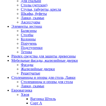
Для спальни
Столы (детские)
Стулья, табуреты, кресла
Шкафы, буфеты
Лавки, скамьи
Аксессуары
Элементы лестниц
Балясины
Столбы
Колонны
Поручень
Подступенки
Тетива
Pinotex средства для защиты древесины
Мебельные фасады, жалюзийные дверки
Фасады
Жалюзийные дверки
Решетчатые
Столешницы и опоры для стола, Лавки
Столешницы и опоры для стола
Лавки, скамьи
Евровагонка
Хвоя
Вагонка Штиль
Сорт А