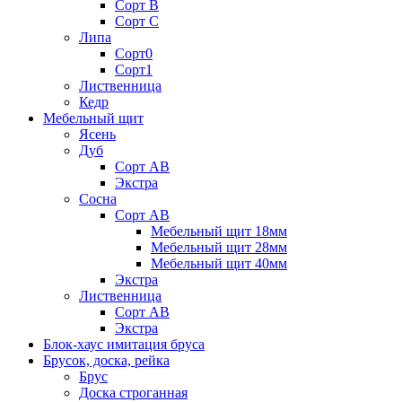
Сорт В
Сорт С
Липа
Сорт0
Сорт1
Лиственница
Кедр
Мебельный щит
Ясень
Дуб
Сорт АВ
Экстра
Сосна
Сорт АВ
Мебельный щит 18мм
Мебельный щит 28мм
Мебельный щит 40мм
Экстра
Лиственница
Сорт АВ
Экстра
Блок-хаус имитация бруса
Брусок, доска, рейка
Брус
Доска строганная