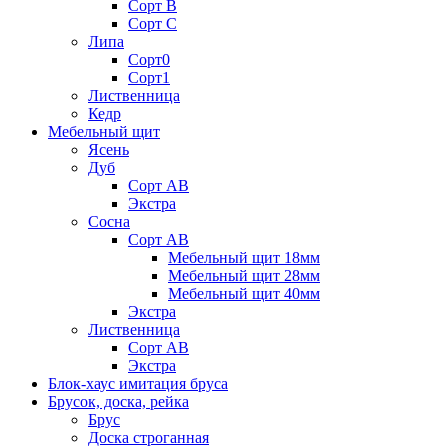
Сорт В
Сорт С
Липа
Сорт0
Сорт1
Лиственница
Кедр
Мебельный щит
Ясень
Дуб
Сорт АВ
Экстра
Сосна
Сорт АВ
Мебельный щит 18мм
Мебельный щит 28мм
Мебельный щит 40мм
Экстра
Лиственница
Сорт АВ
Экстра
Блок-хаус имитация бруса
Брусок, доска, рейка
Брус
Доска строганная