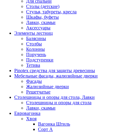
Для спальни
Столы (детские)
Стулья, табуреты, кресла
Шкафы, буфеты
Лавки, скамьи
Аксессуары
Элементы лестниц
Балясины
Столбы
Колонны
Поручень
Подступенки
Тетива
Pinotex средства для защиты древесины
Мебельные фасады, жалюзийные дверки
Фасады
Жалюзийные дверки
Решетчатые
Столешницы и опоры для стола, Лавки
Столешницы и опоры для стола
Лавки, скамьи
Евровагонка
Хвоя
Вагонка Штиль
Сорт А