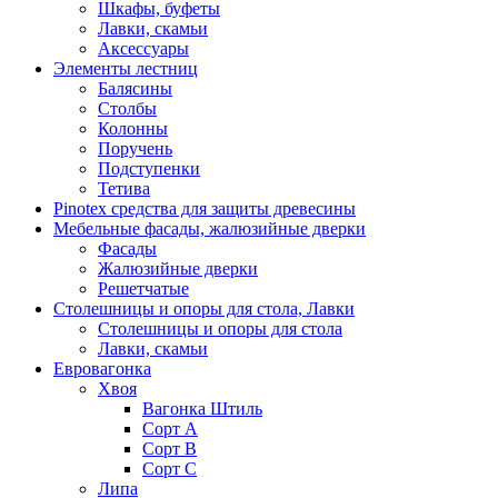
Шкафы, буфеты
Лавки, скамьи
Аксессуары
Элементы лестниц
Балясины
Столбы
Колонны
Поручень
Подступенки
Тетива
Pinotex средства для защиты древесины
Мебельные фасады, жалюзийные дверки
Фасады
Жалюзийные дверки
Решетчатые
Столешницы и опоры для стола, Лавки
Столешницы и опоры для стола
Лавки, скамьи
Евровагонка
Хвоя
Вагонка Штиль
Сорт А
Сорт В
Сорт С
Липа