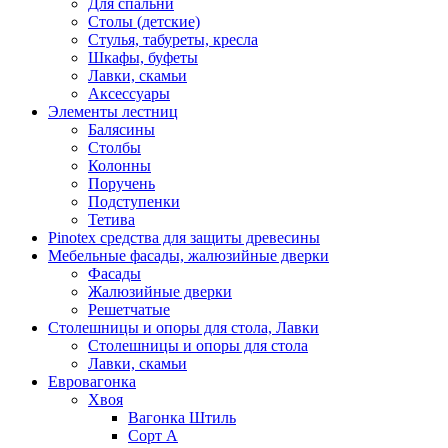
Для спальни
Столы (детские)
Стулья, табуреты, кресла
Шкафы, буфеты
Лавки, скамьи
Аксессуары
Элементы лестниц
Балясины
Столбы
Колонны
Поручень
Подступенки
Тетива
Pinotex средства для защиты древесины
Мебельные фасады, жалюзийные дверки
Фасады
Жалюзийные дверки
Решетчатые
Столешницы и опоры для стола, Лавки
Столешницы и опоры для стола
Лавки, скамьи
Евровагонка
Хвоя
Вагонка Штиль
Сорт А