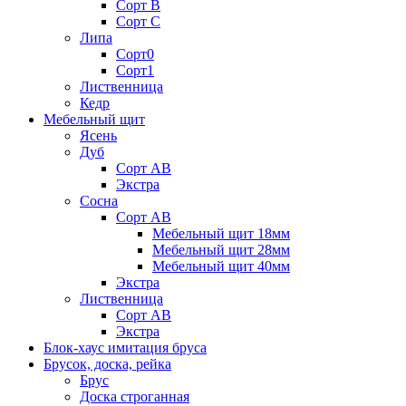
Сорт В
Сорт С
Липа
Сорт0
Сорт1
Лиственница
Кедр
Мебельный щит
Ясень
Дуб
Сорт АВ
Экстра
Сосна
Сорт АВ
Мебельный щит 18мм
Мебельный щит 28мм
Мебельный щит 40мм
Экстра
Лиственница
Сорт АВ
Экстра
Блок-хаус имитация бруса
Брусок, доска, рейка
Брус
Доска строганная