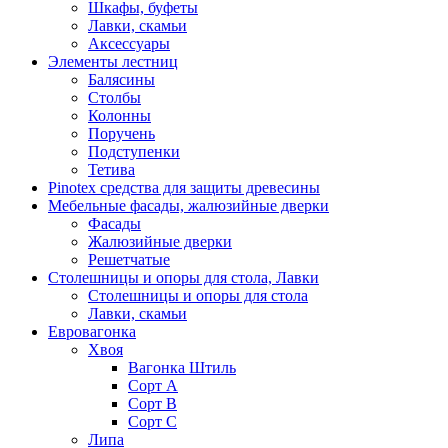
Шкафы, буфеты
Лавки, скамьи
Аксессуары
Элементы лестниц
Балясины
Столбы
Колонны
Поручень
Подступенки
Тетива
Pinotex средства для защиты древесины
Мебельные фасады, жалюзийные дверки
Фасады
Жалюзийные дверки
Решетчатые
Столешницы и опоры для стола, Лавки
Столешницы и опоры для стола
Лавки, скамьи
Евровагонка
Хвоя
Вагонка Штиль
Сорт А
Сорт В
Сорт С
Липа