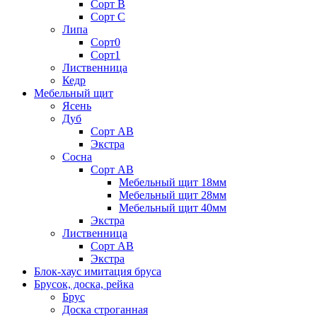
Сорт В
Сорт С
Липа
Сорт0
Сорт1
Лиственница
Кедр
Мебельный щит
Ясень
Дуб
Сорт АВ
Экстра
Сосна
Сорт АВ
Мебельный щит 18мм
Мебельный щит 28мм
Мебельный щит 40мм
Экстра
Лиственница
Сорт АВ
Экстра
Блок-хаус имитация бруса
Брусок, доска, рейка
Брус
Доска строганная