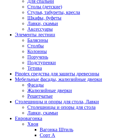
Для спальни
Столы (детские)
Стулья, табуреты, кресла
Шкафы, буфеты
Лавки, скамьи
Аксессуары
Элементы лестниц
Балясины
Столбы
Колонны
Поручень
Подступенки
Тетива
Pinotex средства для защиты древесины
Мебельные фасады, жалюзийные дверки
Фасады
Жалюзийные дверки
Решетчатые
Столешницы и опоры для стола, Лавки
Столешницы и опоры для стола
Лавки, скамьи
Евровагонка
Хвоя
Вагонка Штиль
Сорт А