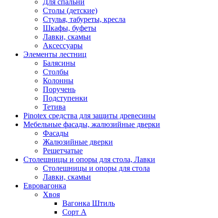
Для спальни
Столы (детские)
Стулья, табуреты, кресла
Шкафы, буфеты
Лавки, скамьи
Аксессуары
Элементы лестниц
Балясины
Столбы
Колонны
Поручень
Подступенки
Тетива
Pinotex средства для защиты древесины
Мебельные фасады, жалюзийные дверки
Фасады
Жалюзийные дверки
Решетчатые
Столешницы и опоры для стола, Лавки
Столешницы и опоры для стола
Лавки, скамьи
Евровагонка
Хвоя
Вагонка Штиль
Сорт А