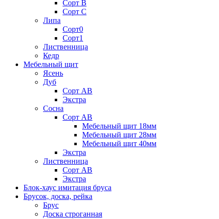
Сорт В
Сорт С
Липа
Сорт0
Сорт1
Лиственница
Кедр
Мебельный щит
Ясень
Дуб
Сорт АВ
Экстра
Сосна
Сорт АВ
Мебельный щит 18мм
Мебельный щит 28мм
Мебельный щит 40мм
Экстра
Лиственница
Сорт АВ
Экстра
Блок-хаус имитация бруса
Брусок, доска, рейка
Брус
Доска строганная